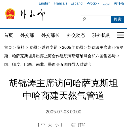
English
Français
Español
Русский
عربي
关怀版
首页
外交部
外交部长
外交动态
驻外机构
国家
首页
>
资料
>
专题
>
以往专题
>
2005年专题
>
胡锦涛主席访问俄罗
斯、哈萨克斯坦并出席上海合作组织阿斯塔纳峰会和八国集团与中
国、印度、巴西、南非、墨西哥五国领导人对话会
胡锦涛主席访问哈萨克斯坦
中哈商建天然气管道
2005-07-03 00:00
【
中
大
小
】
打印