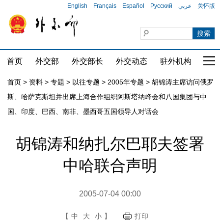
English
Français
Español
Русский
عربي
关怀版
首页
外交部
外交部长
外交动态
驻外机构
国家
首页
>
资料
>
专题
>
以往专题
>
2005年专题
>
胡锦涛主席访问俄罗
斯、哈萨克斯坦并出席上海合作组织阿斯塔纳峰会和八国集团与中
国、印度、巴西、南非、墨西哥五国领导人对话会
胡锦涛和纳扎尔巴耶夫签署
中哈联合声明
2005-07-04 00:00
【
中
大
小
】
打印