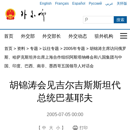
English
Français
Español
Русский
عربي
关怀版
首页
外交部
外交部长
外交动态
驻外机构
国家
首页
>
资料
>
专题
>
以往专题
>
2005年专题
>
胡锦涛主席访问俄罗
斯、哈萨克斯坦并出席上海合作组织阿斯塔纳峰会和八国集团与中
国、印度、巴西、南非、墨西哥五国领导人对话会
胡锦涛会见吉尔吉斯斯坦代
总统巴基耶夫
2005-07-05 00:00
【
中
大
小
】
打印