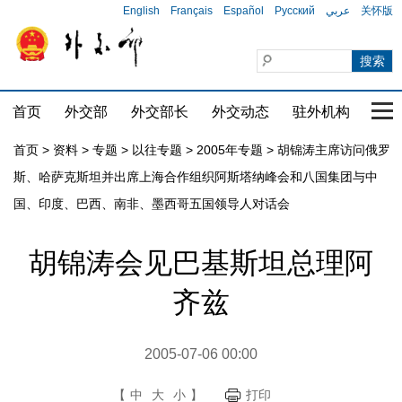
English
Français
Español
Русский
عربي
关怀版
首页
外交部
外交部长
外交动态
驻外机构
国家
首页
>
资料
>
专题
>
以往专题
>
2005年专题
>
胡锦涛主席访问俄罗
斯、哈萨克斯坦并出席上海合作组织阿斯塔纳峰会和八国集团与中
国、印度、巴西、南非、墨西哥五国领导人对话会
胡锦涛会见巴基斯坦总理阿
齐兹
2005-07-06 00:00
【
中
大
小
】
打印