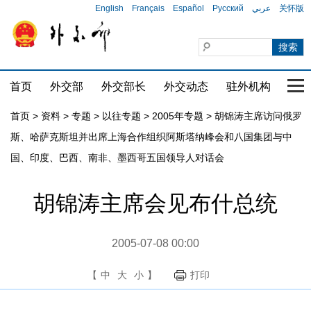
English
Français
Español
Русский
عربي
关怀版
首页
外交部
外交部长
外交动态
驻外机构
国家
首页
>
资料
>
专题
>
以往专题
>
2005年专题
>
胡锦涛主席访问俄罗
斯、哈萨克斯坦并出席上海合作组织阿斯塔纳峰会和八国集团与中
国、印度、巴西、南非、墨西哥五国领导人对话会
胡锦涛主席会见布什总统
2005-07-08 00:00
【
中
大
小
】
打印