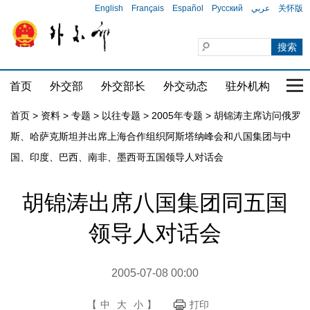
English
Français
Español
Русский
عربي
关怀版
首页
外交部
外交部长
外交动态
驻外机构
国家
首页
>
资料
>
专题
>
以往专题
>
2005年专题
>
胡锦涛主席访问俄罗
斯、哈萨克斯坦并出席上海合作组织阿斯塔纳峰会和八国集团与中
国、印度、巴西、南非、墨西哥五国领导人对话会
胡锦涛出席八国集团同五国
领导人对话会
2005-07-08 00:00
【
中
大
小
】
打印