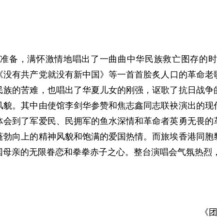
的准备，满怀激情地唱出了一曲曲中华民族救亡图存的
《没有共产党就没有新中国》
等一首首脍炙人口的革命老
民族的苦难，也唱出了华夏儿女的刚强，讴歌了抗日战争
风貌。其中由使馆李剑华参赞和焦志鑫同志联袂演出的现
体会到了军爱民、民拥军的鱼水深情和革命者英勇无畏的
蓬勃向上的精神风貌和饱满的爱国热情。而旅埃香港同胞
国母亲的无限眷恋和拳拳赤子之心。整台演唱会气氛热烈
《