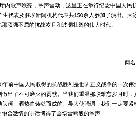
能厅内歌声嘹亮，掌声雷动，这里正在举行纪念中国人民
生代表及驻埃新闻机构代表共150余人参加了演出。大
忆那顽强不屈的抗战岁月和波澜壮阔的伟大时代。
两名
60年前中国人民取得的抗战胜利是世界正义战争的一次伟
利做出了不可磨灭的贡献。当我们重温那段难忘岁月时，
抛头颅、洒热血铸就而成的。吴大使强调，我们一定要紧
使饱含激情的讲话博得了全场雷鸣般的掌声。