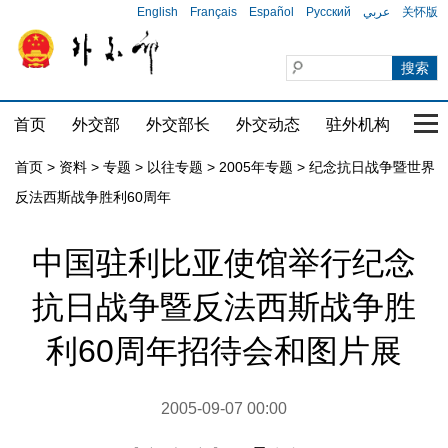
English
Français
Español
Русский
عربي
关怀版
首页
外交部
外交部长
外交动态
驻外机构
国家
首页
>
资料
>
专题
>
以往专题
>
2005年专题
>
纪念抗日战争暨世界
反法西斯战争胜利60周年
中国驻利比亚使馆举行纪念
抗日战争暨反法西斯战争胜
利60周年招待会和图片展
2005-09-07 00:00