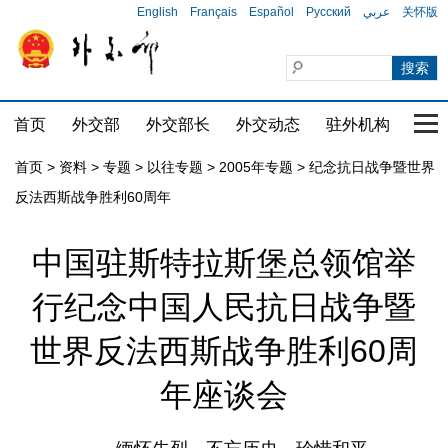
English
Français
Español
Русский
عربي
关怀版
首页
外交部
外交部长
外交动态
驻外机构
国家
首页
>
资料
>
专题
>
以往专题
>
2005年专题
>
纪念抗日战争暨世界
反法西斯战争胜利60周年
中国驻斯特拉斯堡总领馆举
行纪念中国人民抗日战争暨
世界反法西斯战争胜利60周
年座谈会