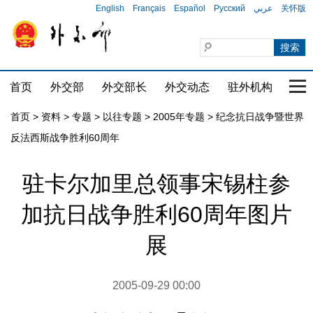
English
Français
Español
Русский
عربي
关怀版
首页
外交部
外交部长
外交动态
驻外机构
国家
首页
>
资料
>
专题
>
以往专题
>
2005年专题
>
纪念抗日战争暨世界
反法西斯战争胜利60周年
驻卡尔加里总领事宋锡柱参
加抗日战争胜利60周年图片
展
2005-09-29 00:00