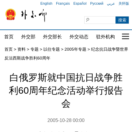
English
Français
Español
Русский
عربي
关怀版
首页
外交部
外交部长
外交动态
驻外机构
国家
首页
>
资料
>
专题
>
以往专题
>
2005年专题
>
纪念抗日战争暨世界
反法西斯战争胜利60周年
白俄罗斯就中国抗日战争胜
利60周年纪念活动举行报告
会
2005-10-28 00:00