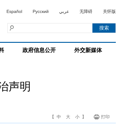
Español
Русский
عربي
无障碍
关怀版
料
政府信息公开
外交新媒体
治声明
【
中
大
小
】
打印