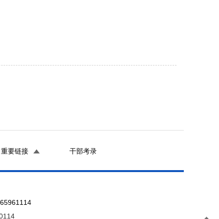
重要链接
干部考录
961114
0114