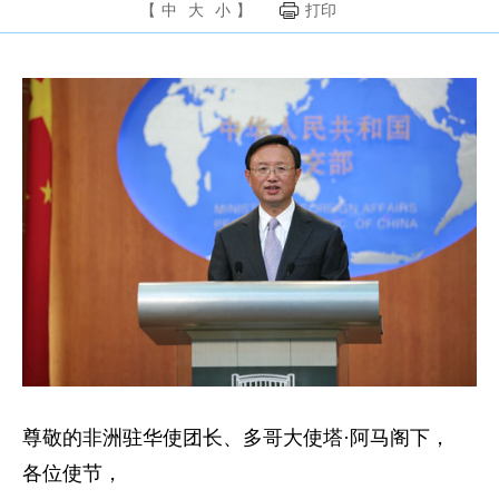
【
中
大
小
】
打印
尊敬的非洲驻华使团长、多哥大使塔·阿马阁下，
各位使节，