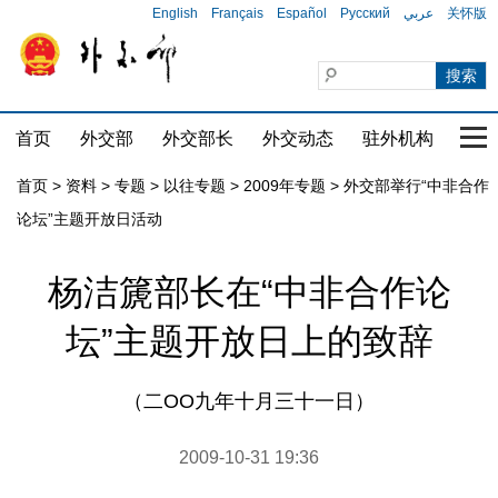
English
Français
Español
Русский
عربي
关怀版
首页
外交部
外交部长
外交动态
驻外机构
国家
首页
>
资料
>
专题
>
以往专题
>
2009年专题
>
外交部举行“中非合作
论坛”主题开放日活动
杨洁篪部长在“中非合作论
坛”主题开放日上的致辞
（二OO九年十月三十一日）
2009-10-31 19:36