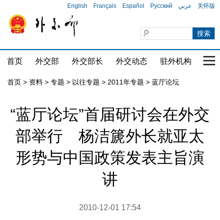
English
Français
Español
Русский
عربي
关怀版
首页
外交部
外交部长
外交动态
驻外机构
国家
首页
>
资料
>
专题
>
以往专题
>
2011年专题
>
蓝厅论坛
“蓝厅论坛”首届研讨会在外交
部举行 杨洁篪外长就亚太
形势与中国政策发表主旨演
讲
2010-12-01 17:54