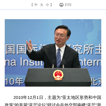
【
中
大
小
】
打印
2010年12月1日，主题为“亚太地区形势和中国
政策”的首届“蓝厅论坛”研讨会在外交部南楼“蓝厅”举