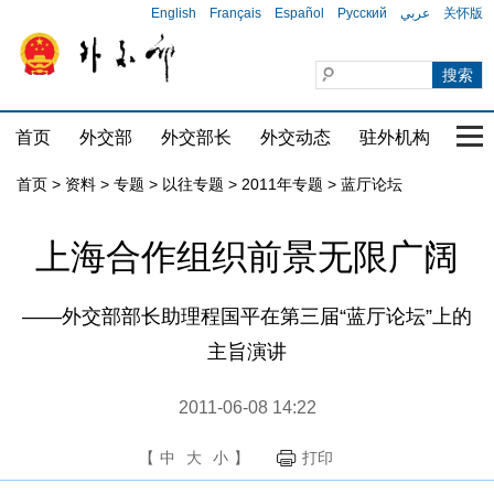
English
Français
Español
Русский
عربي
关怀版
首页
外交部
外交部长
外交动态
驻外机构
国家
首页
>
资料
>
专题
>
以往专题
>
2011年专题
>
蓝厅论坛
上海合作组织前景无限广阔
——外交部部长助理程国平在第三届“蓝厅论坛”上的
主旨演讲
2011-06-08 14:22
【
中
大
小
】
打印