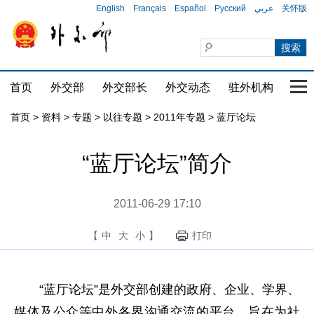
English
Français
Español
Русский
عربي
关怀版
首页
外交部
外交部长
外交动态
驻外机构
国家
首页
>
资料
>
专题
>
以往专题
>
2011年专题
>
蓝厅论坛
“蓝厅论坛”简介
2011-06-29 17:10
【
中
大
小
】
打印
“蓝厅论坛”是外交部创建的政府、企业、学界、
媒体及公众等中外各界沟通交流的平台，旨在为社