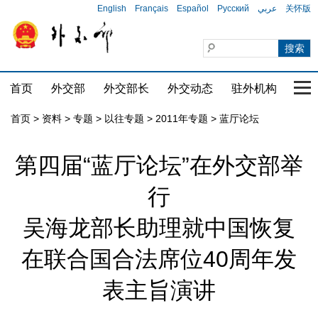
English
Français
Español
Русский
عربي
关怀版
首页
外交部
外交部长
外交动态
驻外机构
国家
首页
>
资料
>
专题
>
以往专题
>
2011年专题
>
蓝厅论坛
第四届“蓝厅论坛”在外交部举
行
吴海龙部长助理就中国恢复
在联合国合法席位40周年发
表主旨演讲