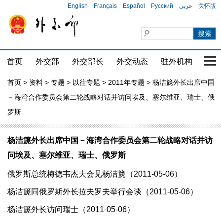
English
Français
Español
Русский
عربي
关怀版
首页
外交部
外交部长
外交动态
驻外机构
国家
首页
>
资料
>
专题
>
以往专题
>
2011年专题
> 杨洁篪外长出席中国
－海湾合作委员会第二轮战略对话并访问埃及、塞尔维亚、瑞士、俄
罗斯
杨洁篪外长出席中国－海湾合作委员会第二轮战略对话并访
问埃及、塞尔维亚、瑞士、俄罗斯
俄罗斯总统梅德韦杰夫会见杨洁篪（2011-05-06）
杨洁篪同俄罗斯外长拉夫罗夫举行会谈（2011-05-06）
杨洁篪外长访问瑞士（2011-05-06）