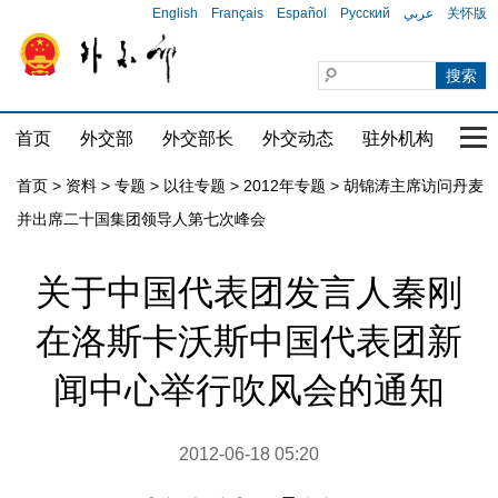
English
Français
Español
Русский
عربي
关怀版
首页
外交部
外交部长
外交动态
驻外机构
国家
首页
>
资料
>
专题
>
以往专题
>
2012年专题
>
胡锦涛主席访问丹麦
并出席二十国集团领导人第七次峰会
关于中国代表团发言人秦刚
在洛斯卡沃斯中国代表团新
闻中心举行吹风会的通知
2012-06-18 05:20