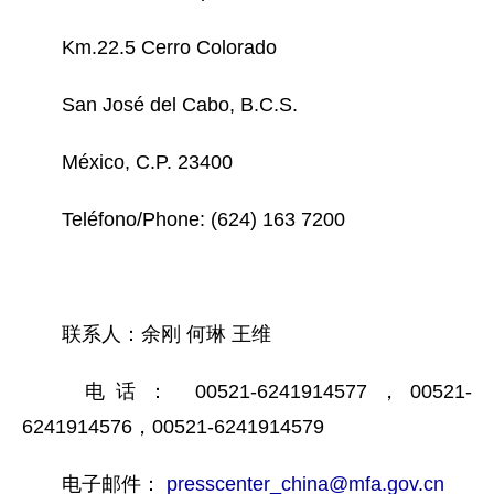
Km.22.5 Cerro Colorado
San José del Cabo, B.C.S.
México, C.P. 23400
Teléfono/Phone: (624) 163 7200
联系人：余刚
何琳
王维
电话：
00521-6241914577
，
00521-
6241914576
，
00521-6241914579
电子邮件：
presscenter_china@mfa.gov.cn