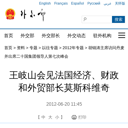
English
Français
Español
Русский
عربي
关怀版
首页
外交部
外交部长
外交动态
驻外机构
国家
首页
>
资料
>
专题
>
以往专题
>
2012年专题
>
胡锦涛主席访问丹麦
并出席二十国集团领导人第七次峰会
王岐山会见法国经济、财政
和外贸部长莫斯科维奇
2012-06-20 11:45
【
中
大
小
】
打印