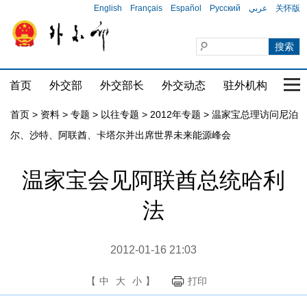
English
Français
Español
Русский
عربي
关怀版
首页
外交部
外交部长
外交动态
驻外机构
国家
首页
>
资料
>
专题
>
以往专题
>
2012年专题
>
温家宝总理访问尼泊
尔、沙特、阿联酋、卡塔尔并出席世界未来能源峰会
温家宝会见阿联酋总统哈利
法
2012-01-16 21:03
【
中
大
小
】
打印