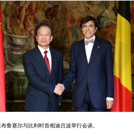
在布鲁塞尔与比利时首相迪吕波举行会谈。