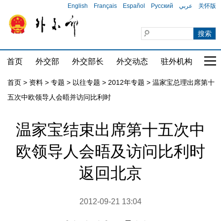
English
Français
Español
Русский
عربي
关怀版
首页
外交部
外交部长
外交动态
驻外机构
国家
首页
>
资料
>
专题
>
以往专题
>
2012年专题
>
温家宝总理出席第十
五次中欧领导人会晤并访问比利时
温家宝结束出席第十五次中
欧领导人会晤及访问比利时
返回北京
2012-09-21 13:04