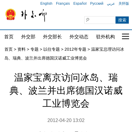
English
Français
Español
Русский
عربي
关怀版
首页
外交部
外交部长
外交动态
驻外机构
国家
首页
>
资料
>
专题
>
以往专题
>
2012年专题
>
温家宝总理访问冰
岛、瑞典、波兰并出席德国汉诺威工业博览会
温家宝离京访问冰岛、瑞
典、波兰并出席德国汉诺威
工业博览会
2012-04-20 13:02