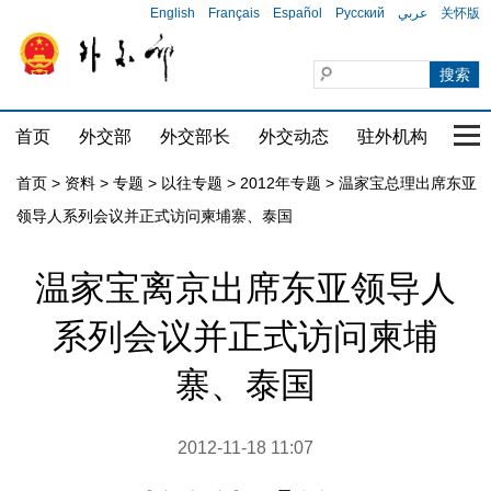
English
Français
Español
Русский
عربي
关怀版
首页
外交部
外交部长
外交动态
驻外机构
国家
首页
>
资料
>
专题
>
以往专题
>
2012年专题
>
温家宝总理出席东亚
领导人系列会议并正式访问柬埔寨、泰国
温家宝离京出席东亚领导人
系列会议并正式访问柬埔
寨、泰国
2012-11-18 11:07