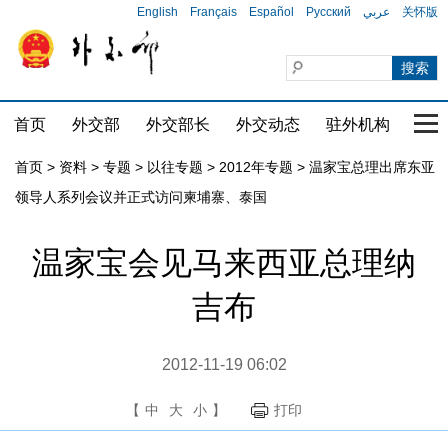
English
Français
Español
Русский
عربي
关怀版
首页
外交部
外交部长
外交动态
驻外机构
国家
首页
>
资料
>
专题
>
以往专题
>
2012年专题
>
温家宝总理出席东亚
领导人系列会议并正式访问柬埔寨、泰国
温家宝会见马来西亚总理纳
吉布
2012-11-19 06:02
【
中
大
小
】
打印