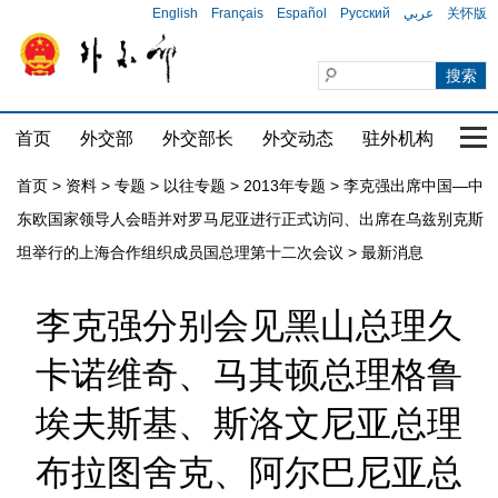
English
Français
Español
Русский
عربي
关怀版
首页
外交部
外交部长
外交动态
驻外机构
国家
首页
>
资料
>
专题
>
以往专题
>
2013年专题
>
李克强出席中国—中
东欧国家领导人会晤并对罗马尼亚进行正式访问、出席在乌兹别克斯
坦举行的上海合作组织成员国总理第十二次会议
>
最新消息
李克强分别会见黑山总理久
卡诺维奇、马其顿总理格鲁
埃夫斯基、斯洛文尼亚总理
布拉图舍克、阿尔巴尼亚总