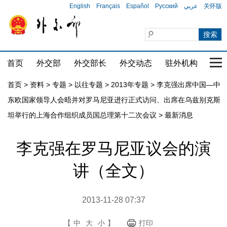
English
Français
Español
Русский
عربي
关怀版
首页
外交部
外交部长
外交动态
驻外机构
国家
首页
>
资料
>
专题
>
以往专题
>
2013年专题
>
李克强出席中国—中
东欧国家领导人会晤并对罗马尼亚进行正式访问、出席在乌兹别克斯
坦举行的上海合作组织成员国总理第十二次会议
>
最新消息
李克强在罗马尼亚议会的演
讲（全文）
2013-11-28 07:37
【
中
大
小
】
打印