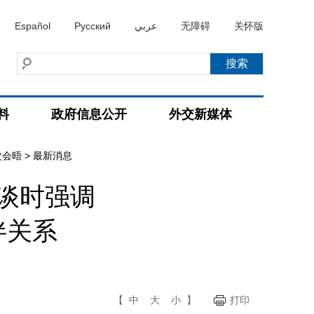
Español
Русский
عربي
无障碍
关怀版
料
政府信息公开
外交新媒体
次会晤
>
最新消息
谈时强调
伴关系
【
中
大
小
】
打印