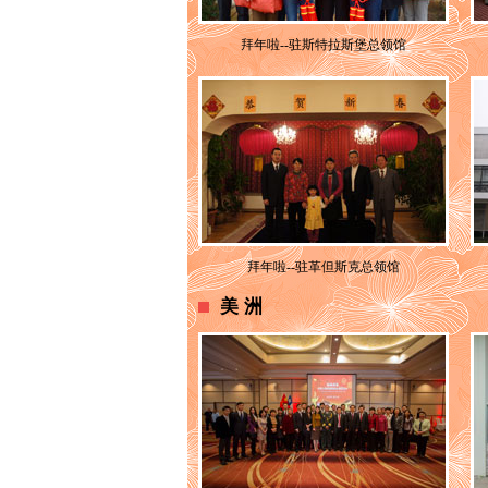
拜年啦--驻斯特拉斯堡总领馆
拜年啦--驻革但斯克总领馆
美洲