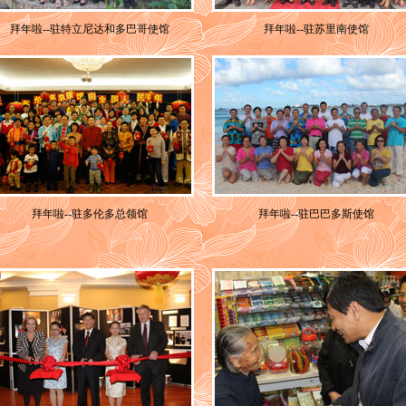
拜年啦--驻特立尼达和多巴哥使馆
拜年啦--驻苏里南使馆
拜年啦--驻多伦多总领馆
拜年啦--驻巴巴多斯使馆