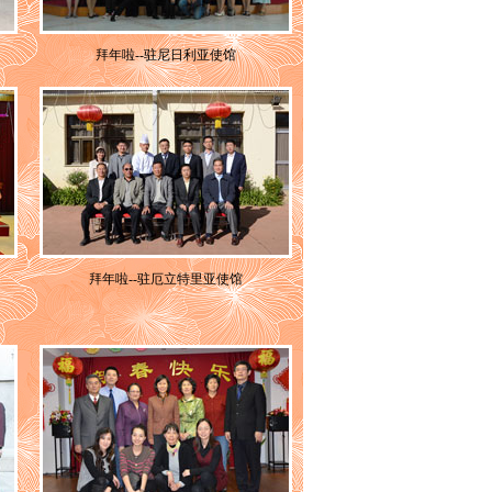
拜年啦--驻尼日利亚使馆
拜年啦--驻厄立特里亚使馆