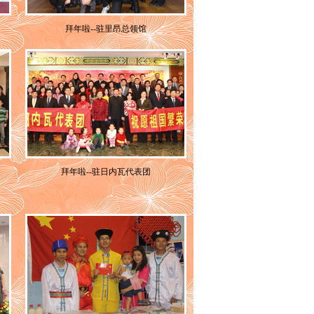
拜年啦--驻里昂总领馆
拜年啦--驻日内瓦代表团