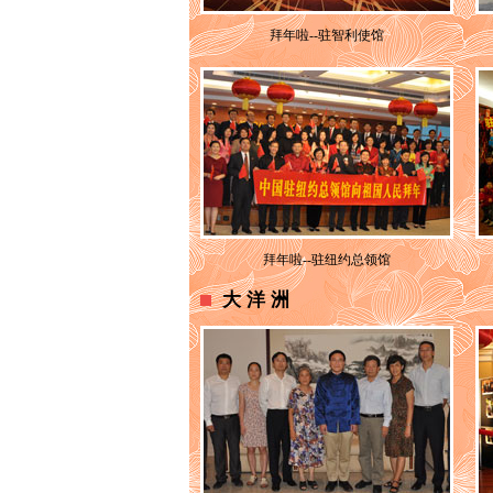
拜年啦--驻智利使馆
拜年啦--驻纽约总领馆
大洋洲