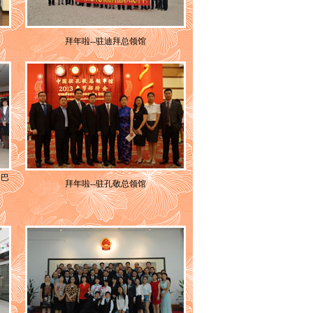
拜年啦--驻迪拜总领馆
黎巴
拜年啦--驻孔敬总领馆