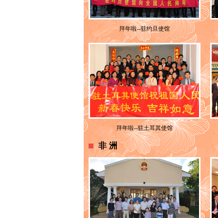
拜年啦--驻约旦使馆
拜年啦--驻土耳其使馆
非洲