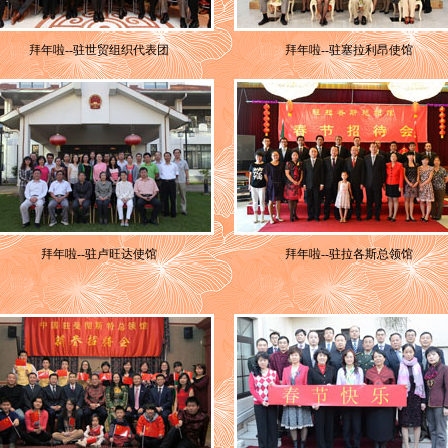
拜年啦--驻世贸组织代表团
拜年啦--驻塞拉利昂使馆
拜年啦--驻卢旺达使馆
拜年啦--驻拉各斯总领馆