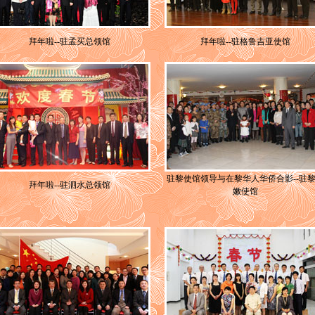
拜年啦--驻孟买总领馆
拜年啦--驻格鲁吉亚使馆
驻黎使馆领导与在黎华人华侨合影--驻
拜年啦--驻泗水总领馆
嫩使馆