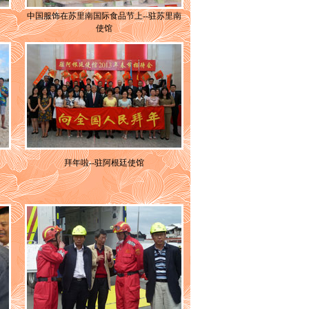
中国服饰在苏里南国际食品节上--驻苏里南
使馆
拜年啦--驻阿根廷使馆