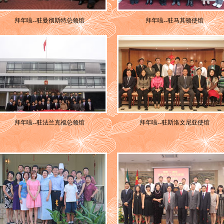
拜年啦--驻曼彻斯特总领馆
拜年啦--驻马其顿使馆
拜年啦--驻法兰克福总领馆
拜年啦--驻斯洛文尼亚使馆