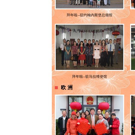
拜年啦--驻约翰内斯堡总领馆
拜年啦--驻马拉维使馆
欧洲