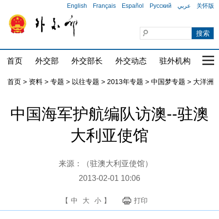
English
Français
Español
Русский
عربي
关怀版
首页
外交部
外交部长
外交动态
驻外机构
国家
首页
>
资料
>
专题
>
以往专题
>
2013年专题
>
中国梦专题
>
大洋洲
中国海军护航编队访澳--驻澳
大利亚使馆
来源：（驻澳大利亚使馆）
2013-02-01 10:06
【
中
大
小
】
打印