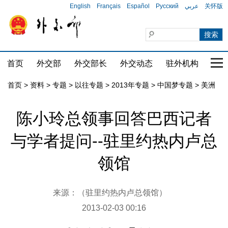
English
Français
Español
Русский
عربي
关怀版
首页
外交部
外交部长
外交动态
驻外机构
国家
首页
>
资料
>
专题
>
以往专题
>
2013年专题
>
中国梦专题
>
美洲
陈小玲总领事回答巴西记者
与学者提问--驻里约热内卢总
领馆
来源：（驻里约热内卢总领馆）
2013-02-03 00:16