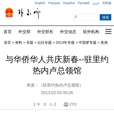
English
Français
Español
Русский
عربي
关怀版
首页
外交部
外交部长
外交动态
驻外机构
国家
首页
>
资料
>
专题
>
以往专题
>
2013年专题
>
中国梦专题
>
美洲
与华侨华人共庆新春--驻里约
热内卢总领馆
来源：（驻里约热内卢总领馆）
2013-02-03 00:26
【
中
大
小
】
打印