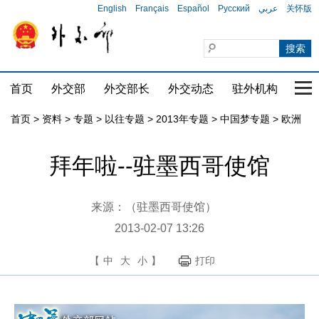
English
Français
Español
Русский
عربي
关怀版
首页
外交部
外交部长
外交动态
驻外机构
国家
首页
>
资料
>
专题
>
以往专题
>
2013年专题
>
中国梦专题
>
欧洲
拜年啦--驻墨西哥使馆
来源：（驻墨西哥使馆）
2013-02-07 13:26
【
中
大
小
】
打印