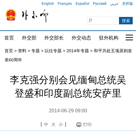
English
Français
Español
Русский
عربي
关怀版
首页
外交部
外交部长
外交动态
驻外机构
国家
首页
>
资料
>
专题
>
以往专题
>
2014年专题
>
和平共处五项原则发
表60周年
李克强分别会见缅甸总统吴
登盛和印度副总统安萨里
2014-06-29 09:00
【
中
大
小
】
打印