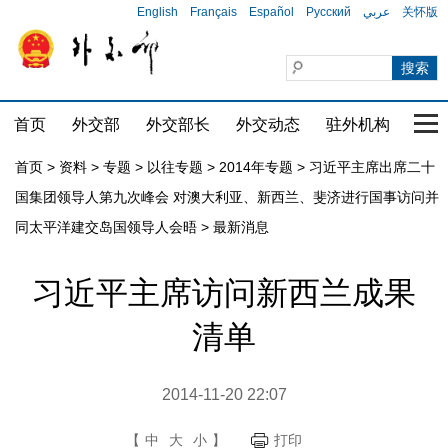
English
Français
Español
Русский
عربي
关怀版
首页
外交部
外交部长
外交动态
驻外机构
国家
首页
>
资料
>
专题
>
以往专题
>
2014年专题
>
习近平主席出席二十
国集团领导人第九次峰会 对澳大利亚、新西兰、斐济进行国事访问并
同太平洋建交岛国领导人会晤
>
最新消息
习近平主席访问新西兰成果
清单
2014-11-20 22:07
【
中
大
小
】
打印