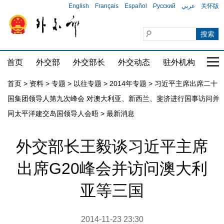
English
Français
Español
Русский
عربي
关怀版
首页
外交部
外交部长
外交动态
驻外机构
国家
首页
>
资料
>
专题
>
以往专题
>
2014年专题
>
习近平主席出席二十
国集团领导人第九次峰会 对澳大利亚、新西兰、斐济进行国事访问并
同太平洋建交岛国领导人会晤
>
最新消息
外交部长王毅谈习近平主席
出席G20峰会并访问澳大利
亚等三国
2014-11-23 23:30