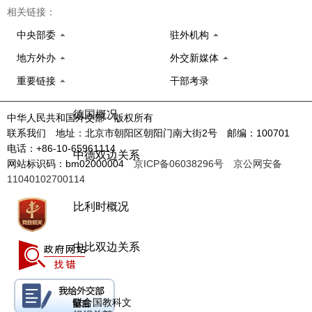
相关链接：
法国概况
中央部委
驻外机构
地方外办
外交新媒体
中法双边关系
重要链接
干部考录
德国概况
中华人民共和国外交部 版权所有
联系我们 地址：北京市朝阳区朝阳门南大街2号 邮编：100701
电话：+86-10-65961114
中德双边关系
网站标识码：bm02000004
京ICP备06038296号
京公网安备
11040102700114
比利时概况
中比双边关系
联合国教科文