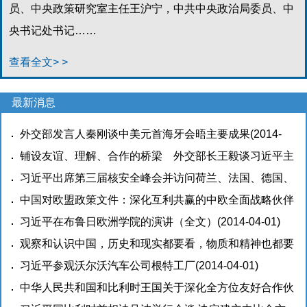
员、中央政策研究室主任王沪宁，中共中央政治局委员、中
央书记处书记……
查看全文> >
最新消息
外交部发言人秦刚谈中美元首海牙会晤主要成果
(2014-
04-10)
铺设友谊、理解、合作的桥梁 外交部长王毅谈习近平主
席出席荷兰核安全峰会 并访问欧洲四国和联合国教科文
习近平出席第三届核安全峰会并访问荷兰、法国、德国、
组织总部、欧盟总部
比利时和联合国教科文组织总部、欧盟总部后返回北京
中国对欧盟政策文件：深化互利共赢的中欧全面战略伙伴
(2014-04-02)
(2014-04-02)
关系
习近平在布鲁日欧洲学院的演讲（全文）
(2014-04-02)
(2014-04-01)
观察和认识中国，历史和现实都要看，物质和精神也都要
看 <br>习近平在欧洲学院发表重要演讲 <br>在亚欧大陆
习近平参观沃尔沃汽车公司根特工厂
(2014-04-01)
架起友谊和合作之桥
中华人民共和国和比利时王国关于深化全方位友好合作伙
(2014-04-01)