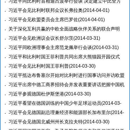
伴关系的联合声明（全文）
习近平同比利时首相迪吕波举行会谈 决定建立中比全方
(2014-04-01)
位友好合作伙伴关系
习近平会见比利时联邦众议长弗拉奥
(2014-04-01)
(2014-04-01)
习近平会见欧盟委员会主席巴罗佐
(2014-04-01)
关于深化互利共赢的中欧全面战略伙伴关系的联合声明
（全文）
习近平会见欧洲议会议长舒尔茨
(2014-03-31)
(2014-03-31)
习近平同欧洲理事会主席范龙佩举行会谈
(2014-03-31)
习近平和比利时国王菲利普共同出席大熊猫园开园仪式
(2014-03-31)
习近平会见比利时国王菲利普
(2014-03-30)
习近平抵达布鲁塞尔开始对比利时进行国事访问并访欧盟
总部
习近平出席中德工商界招待会并发表重要讲话把握中国机
(2014-03-30)
遇，实现共同发展
习近平参观德国杜伊斯堡港
(2014-03-30)
(2014-03-30)
习近平看望在德国训练的中国少年足球运动员
(2014-03-
30)
习近平会见德国副总理兼经济和能源部长加布里尔
(2014-
03-30)
习近平会见德国北威州州长克拉夫特
(2014-03-30)