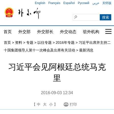
English
Français
Español
Русский
عربي
关怀版
首页
外交部
外交部长
外交动态
驻外机构
国家
首页
>
资料
>
专题
>
以往专题
>
2016年专题
>
习近平出席并主持二
十国集团领导人第十一次峰会及出席有关活动
>
最新消息
习近平会见阿根廷总统马克
里
2016-09-03 12:34
【
中
大
小
】
打印