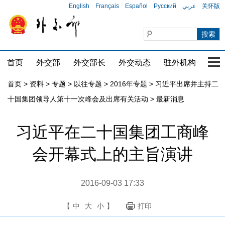
English
Français
Español
Русский
عربي
关怀版
首页
外交部
外交部长
外交动态
驻外机构
国家
首页
>
资料
>
专题
>
以往专题
>
2016年专题
>
习近平出席并主持二
十国集团领导人第十一次峰会及出席有关活动
>
最新消息
习近平在二十国集团工商峰
会开幕式上的主旨演讲
2016-09-03 17:33
【
中
大
小
】
打印