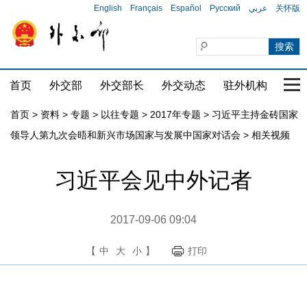
English
Français
Español
Русский
عربي
关怀版
首页
外交部
外交部长
外交动态
驻外机构
国家
首页
>
资料
>
专题
>
以往专题
>
2017年专题
>
习近平主持金砖国家
领导人第九次会晤和新兴市场国家与发展中国家对话会
>
相关视频
习近平会见中外记者
2017-09-06 09:04
【
中
大
小
】
打印