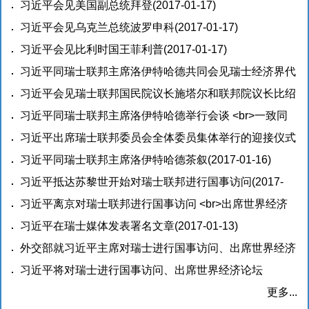
球化走向 <br>打造世界经济增长、合作、治理、发展新
习近平会见美国副总统拜登
(2017-01-17)
模式 <br>宣布中国将在北京主办“一带一路”国际合作高峰
习近平会见乌克兰总统波罗申科
(2017-01-17)
论坛
习近平会见比利时国王菲利普
(2017-01-17)
(2017-01-17)
习近平同瑞士联邦主席洛伊特哈德共同会见瑞士经济界代
表
习近平会见瑞士联邦国民院议长施塔尔和联邦院议长比绍
(2017-01-16)
夫贝尔格
习近平同瑞士联邦主席洛伊特哈德举行会谈 <br>一致同
(2017-01-16)
意推动中瑞关系实现更好发展
习近平出席瑞士联邦委员会全体委员集体举行的迎接仪式
(2017-01-16)
并致辞
习近平同瑞士联邦主席洛伊特哈德茶叙
(2017-01-16)
(2017-01-16)
习近平抵达苏黎世开始对瑞士联邦进行国事访问
(2017-
01-15)
习近平离京对瑞士联邦进行国事访问 <br>出席世界经济
论坛2017年年会并访问在瑞士的国际组织
习近平在瑞士媒体发表署名文章
(2017-01-13)
(2017-01-15)
外交部就习近平主席对瑞士进行国事访问、出席世界经济
论坛2017年年会并访问瑞士国际组织举行中外媒体吹风
习近平将对瑞士进行国事访问、出席世界经济论坛
会
<br>2017年年会并访问瑞士国际组织
(2017-01-11)
(2017-01-10)
更多...