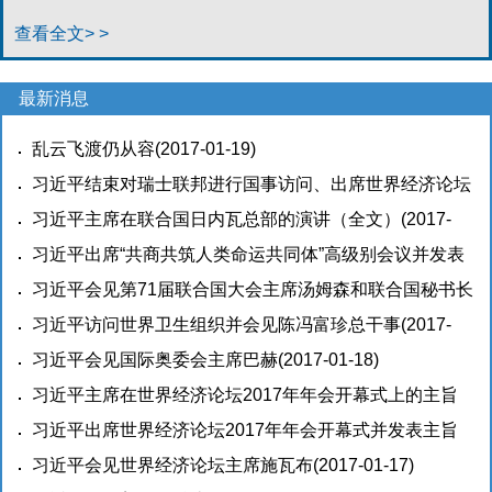
查看全文> >
最新消息
乱云飞渡仍从容
(2017-01-19)
习近平结束对瑞士联邦进行国事访问、出席世界经济论坛
2017年年会并访问在瑞士的国际组织回到北京
习近平主席在联合国日内瓦总部的演讲（全文）
(2017-01-
(2017-
19)
01-19)
习近平出席“共商共筑人类命运共同体”高级别会议并发表
主旨演讲 <br>提出构建人类命运共同体实现共赢共享
习近平会见第71届联合国大会主席汤姆森和联合国秘书长
<br>建设一个持久和平、普遍安全、共同繁荣、开放包
古特雷斯
习近平访问世界卫生组织并会见陈冯富珍总干事
(2017-01-19)
(2017-
容、绿色低碳的世界
01-19)
习近平会见国际奥委会主席巴赫
(2017-01-19)
(2017-01-18)
习近平主席在世界经济论坛2017年年会开幕式上的主旨
演讲（全文）
习近平出席世界经济论坛2017年年会开幕式并发表主旨
(2017-01-18)
演讲 <br>强调要坚定不移推进经济全球化 引导好经济全
习近平会见世界经济论坛主席施瓦布
(2017-01-17)