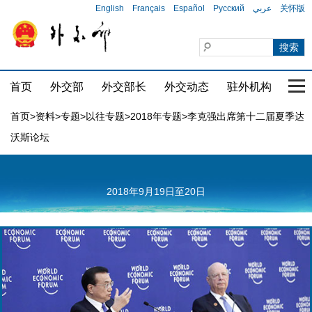
English
Français
Español
Русский
عربي
关怀版
首页
外交部
外交部长
外交动态
驻外机构
国家
首页
>
资料
>
专题
>
以往专题
>
2018年专题
>李克强出席第十二届夏季达
沃斯论坛
2018年9月19日至20日