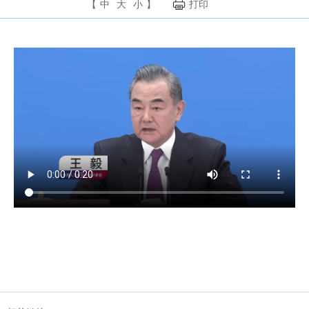
【
中
大
小
】
打印