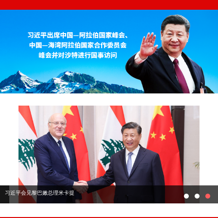
习近平会见黎巴嫩总理米卡提