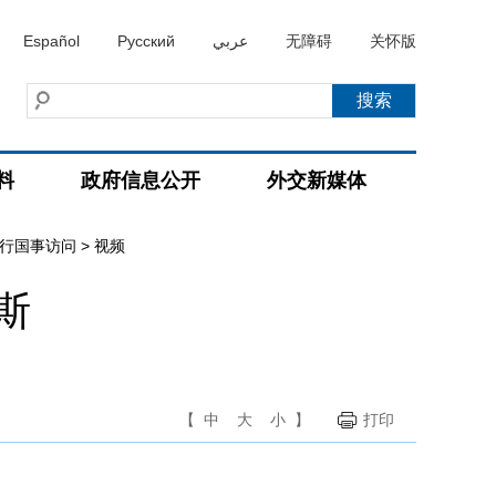
Español
Русский
عربي
无障碍
关怀版
料
政府信息公开
外交新媒体
进行国事访问
>
视频
斯
【
中
大
小
】
打印