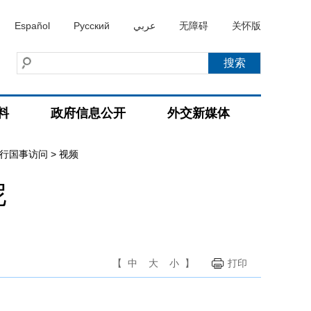
Español
Русский
عربي
无障碍
关怀版
料
政府信息公开
外交新媒体
进行国事访问
>
视频
尼
【
中
大
小
】
打印