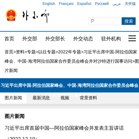
English
Français
Español
Русский
عربي
关怀版
首页
外交部
外交部长
外交动态
驻外机构
国家
首页
>
资料
>
专题
>
以往专题
>
2022年专题
>
习近平出席中国-阿拉伯国家
峰会、中国-海湾阿拉伯国家合作委员会峰会并对沙特进行国事访问
>图
片新闻
习近平出席中国-阿拉伯国家峰会、中国-海湾阿拉伯国家合作委员会峰会
并对沙特进行国事访问
图片新闻
最新消息
视频
背景资料
图片新闻
习近平出席首届中国—阿拉伯国家峰会并发表主旨讲话