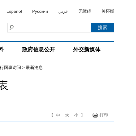
Español
Русский
عربي
无障碍
关怀版
料
政府信息公开
外交新媒体
进行国事访问
>
最新消息
表
【
中
大
小
】
打印